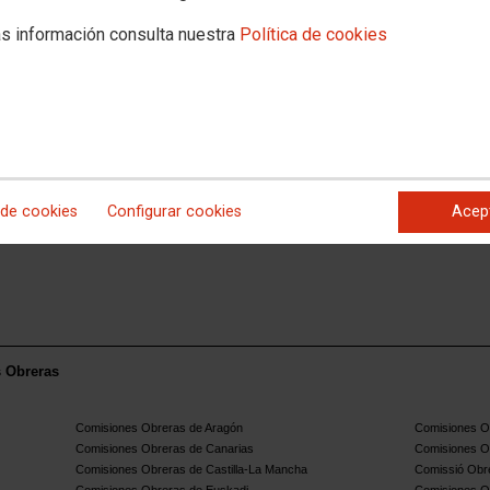
t per el Ministerio de Igualdad
s información consulta nuestra
Política de cookies
 FAMILIAR Y PERSONAL.
te de conciliació i al seu significat en l'àmbit de les
egut per la normativa que regula la conciliació de la vida
tatal i finalment es mostren mesures i exemples de bones
 de cookies
Configurar cookies
Acep
s Obreras
Comisiones Obreras de Aragón
Comisiones Ob
Comisiones Obreras de Canarias
Comisiones O
Comisiones Obreras de Castilla-La Mancha
Comissió Obre
Comisiones Obreras de Euskadi
Comisiones O