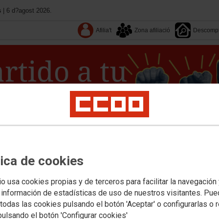
s
| 6 d?agost 2026.
Afilia't
Zona afiliació
Descomp
tica de cookies
Coneix CCOO
Federacions
Notícies
Territoris
io usa cookies propias y de terceros para facilitar la navegación
titucional
Salut laboral i medi ambient
Dona
Joves
Ocupació
Formació
Es
 información de estadísticas de uso de nuestros visitantes. Pu
todas las cookies pulsando el botón 'Aceptar' o configurarlas o 
pulsando el botón 'Configurar cookies'