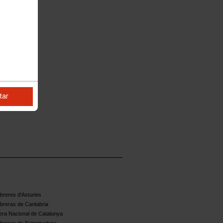
tar
reres d'Asturies
breras de Cantabria
ra Nacional de Catalunya
breras de Extremadura