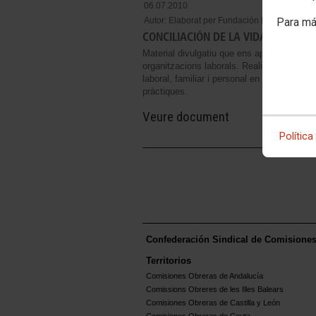
06.07.2010
Autor:
Elaborat per Fundación Mujeres i edita
Para má
CONCILIACIÓN DE LA VIDA LABORAL,
Material divulgatiu que ens apropa al concep
organitzacions laborals. Realitza un recorr
laboral, familiar i personal en l'àmbit es
pràctiques.
Veure document
Política
Confederación Sindical de Comisione
Territorios
Comisiones Obreras de Andalucía
Comissions Obreres de les Illes Balears
Comisiones Obreras de Castilla y León
Comisiones Obreras de Ceuta