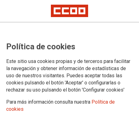
Les Illes Balears tenen més
Política de cookies
persones treballadores precàries
que el mes anterior
Este sitio usa cookies propias y de terceros para facilitar
la navegación y obtener información de estadísticas de
uso de nuestros visitantes. Puedes aceptar todas las
Les dades confirmen que l’atur continua decreixent, que es
cookies pulsando el botón 'Aceptar' o configurarlas o
creen més llocs de treball que deixen persones treballadores
rechazar su uso pulsando el botón 'Configurar cookies'
sense poder atendre a les seves necessitats bàsiques. El
model de massificació que tenim a les Illes Balears crea
Para más información consulta nuestra
Política de
precarietat laboral, empobriment de la classe treballadora,
cookies
ens expulsa de la nostra terra i fa augmentar les desigualtats
socials.
03/06/2025.