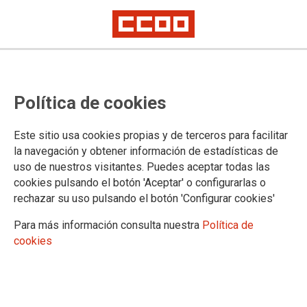
FORMACIÓ
Política de cookies
Actualitat
Cursos SOIB
Este sitio usa cookies propias y de terceros para facilitar
Cursos a les Illes Balears de CCOO
la navegación y obtener información de estadísticas de
Curso 001
uso de nuestros visitantes. Puedes aceptar todas las
Curso 002
cookies pulsando el botón 'Aceptar' o configurarlas o
Curso 003
rechazar su uso pulsando el botón 'Configurar cookies'
Para más información consulta nuestra
Política de
cookies
DOCUMENTS FORMACIÓ
Documents