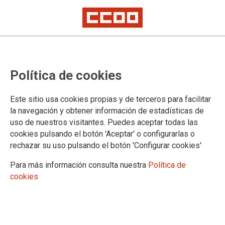
JOVES
Política de cookies
Actualitat
Campanyes
Este sitio usa cookies propias y de terceros para facilitar
la navegación y obtener información de estadísticas de
uso de nuestros visitantes. Puedes aceptar todas las
cookies pulsando el botón 'Aceptar' o configurarlas o
rechazar su uso pulsando el botón 'Configurar cookies'
Confederación Sindical de Comisiones Obreras
Para más información consulta nuestra
Política de
Territorios
cookies
Comisiones Obreras de Andalucía
Comisiones Obreras de Aragón
Comisiones Obreres d'Asturies
Comissions Obreres de les Illes Balears