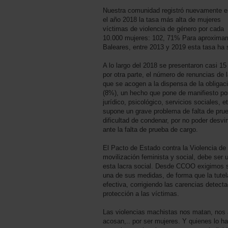
Nuestra comunidad registró nuevamente e
el año 2018 la tasa más alta de mujeres
víctimas de violencia de género por cada
10.000 mujeres: 102, 71% Para aproximar
Baleares, entre 2013 y 2019 esta tasa ha
A lo largo del 2018 se presentaron casi 1
por otra parte, el número de renuncias de 
que se acogen a la dispensa de la obligac
(8%), un hecho que pone de manifiesto pos
jurídico, psicológico, servicios sociales, 
supone un grave problema de falta de prue
dificultad de condenar, por no poder desvi
ante la falta de prueba de cargo.
El Pacto de Estado contra la Violencia de
movilización feminista y social, debe ser 
esta lacra social. Desde CCOO exigimos 
una de sus medidas, de forma que la tutela 
efectiva, corrigiendo las carencias detect
protección a las víctimas.
Las violencias machistas nos matan, nos 
acosan,.. por ser mujeres. Y quienes lo 