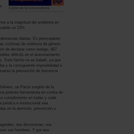
n
Cartel de la convocatoria
nos a la magnitud del problema en
 subido un 23%.
5 denuncias diarias. Es preocupante
las víctimas de violencia de género
ión de declarar como testigo, 667
ibles déficits en el asesoramiento
etc. Este hecho no es baladí, ya que
ba y la consiguiente imposibilidad o
rtuarse la presunción de inocencia
 Género, un Pacto surgido de la
una potente herramienta en contra de
su cumplimiento en todas y cada
jurídica e institucional sea
adas en la atención, prevención y
agreden, nos discriminan, nos
hacen son hombres. Y por eso