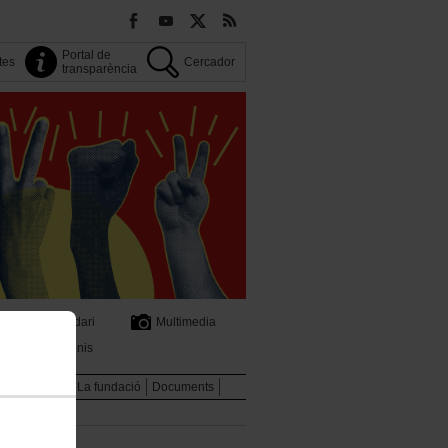
Portal de
tes
Cercador
transparència
Calendari
Multimedia
Convenis
cola sindical
La fundació
Documents