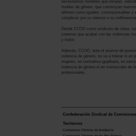
necesitamos hombres que rompan, individ
moldes de género, que construyan nuevos
afirmen como iguales, corresponsables y e
cómplices por su silencio o su indiferencia
Desde CCOO como sindicato de clase, soc
creemos que acabar con las violencias ma
y todos
Además, CCOO, ante el avance de posicion
violencia de género, no va a tolerar ni un
mujeres, en normativa igualitaria, en servi
violencia de género ni en menoscabo de la
profesionales.
Confederación Sindical de Comisione
Territorios
Comisiones Obreras de Andalucía
Comissions Obreres de les Illes Balears