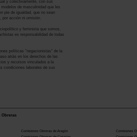
ual y colectivamente, con sus
 modelos de masculinidad que les
n pie de igualdad, que no sean
, por acción ni omisión.
iopolítico y feminista que somos,
chistas es responsabilidad de todas
es políticas "negacionistas" de la
 paso atrás en los derechos de las
cios y recursos vinculados a la
s condiciones laborales de sus
s Obreras
Comisiones Obreras de Aragón
Comisiones Ob
Comisiones Obreras de Canarias
Comisiones O