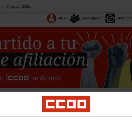
s
| 7 d?agost 2026.
Afilia't
Zona afiliació
Descomp
Coneix CCOO
Federacions
Notícies
Territoris
titucional
Salut laboral i medi ambient
Dona
Joves
Ocupació
Formació
Es
litat