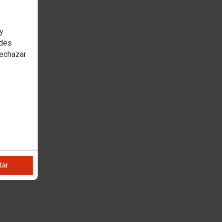
 y
edes
rechazar
tar