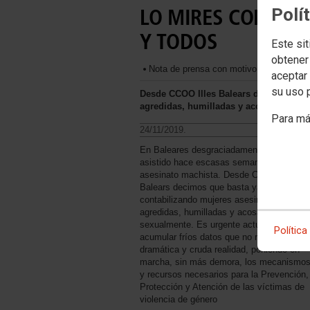
Polí
LO MIRES COMO LO
Y TODOS
Este sit
obtener
Nota de prensa con motivo del Día Intern
aceptar 
su uso 
Desde CCOO Illes Balears decimos que 
agredidas, humilladas y acosadas sexu
Para má
24/11/2019.
En Baleares desgraciadamente hemos
asistido hace escasas semanas a un nue
asesinato machista. Desde CCOO Illes
Balears decimos que basta ya de seguir
contabilizando mujeres asesinadas,
agredidas, humilladas y acosadas
sexualmente. Es urgente actuar y dejar de
Política
acumular fríos datos que no reflejan la
dramática y cruda realidad, poniendo en
marcha, sin más demora, los mecanismo
y recursos necesarios para la Prevención,
Protección y Atención de las víctimas de
violencia de género