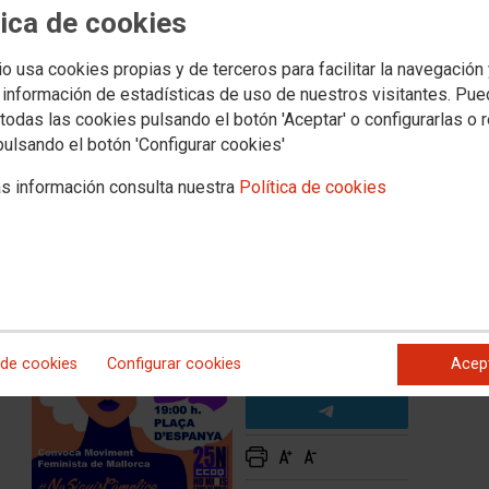
tica de cookies
 MIRES, ES COSA DE TODAS
io usa cookies propias y de terceros para facilitar la navegación
 información de estadísticas de uso de nuestros visitantes. Pu
acional para la eliminación de la violencia contra las mujeres
todas las cookies pulsando el botón 'Aceptar' o configurarlas o 
pulsando el botón 'Configurar cookies'
basta ya de seguir contabilizando mujeres asesinadas,
almente.
s información consulta nuestra
Política de cookies
vo
 de cookies
Configurar cookies
Acep
s