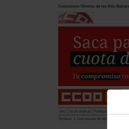
Comissions Obreres de les Illes Balear
Inici
Acció sindical
Polítiques socials
Ins
Territoris
Unió Insular de Mallorca
Actua