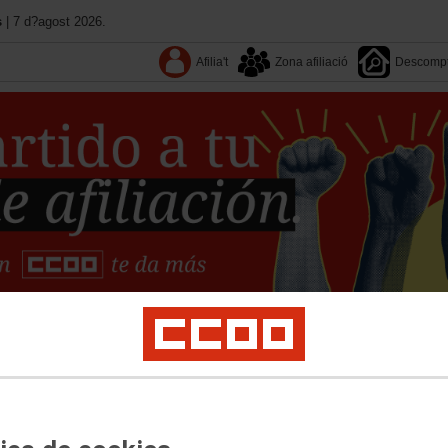
s
| 7 d?agost 2026.
Afilia't
Zona afiliació
Descomp
Coneix CCOO
Federacions
Notícies
Territoris
titucional
Salut laboral i medi ambient
Dona
Joves
Ocupació
Formació
Es