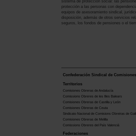
sistema de protección social: las pensione
protección a las personas con dependenc
equipos de asesoramiento sindical, jurídi
disposición, además de otros servicios rel
seguros, los fondos de pensiones o el tiem
Confederación Sindical de Comisione
Territorios
Comisiones Obreras de Andalucía
Comissions Obreres de les Illes Balears
Comisiones Obreras de Castilla y León
Comisiones Obreras de Ceuta
Sindicato Nacional de Comisions Obreiras de Gali
Comisiones Obreras de Melilla
Comissions Obreres del Paìs Valenciá
Federaciones