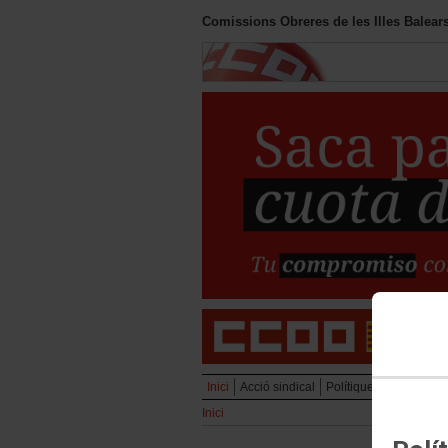
Comissions Obreres de les Illes Balear
Inici
Acció sindical
Polítiques socials
Ins
Inici