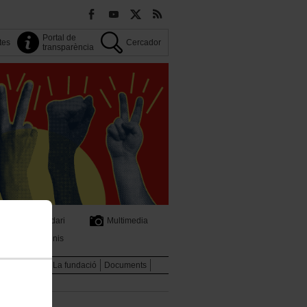
Portal de
tes
Cercador
transparència
Calendari
Multimedia
Convenis
cola sindical
La fundació
Documents