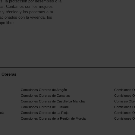
s, la protección por desempleo o la
ias. Contamos con los mejores
co y técnico y los ponemos a tu
acionados con la vivienda, los
po libre.
s Obreras
Comisiones Obreras de Aragón
Comisiones Ob
Comisiones Obreras de Canarias
Comisiones O
Comisiones Obreras de Castilla-La Mancha
Comissió Obre
Comisiones Obreras de Euskadi
Comisiones O
cia
Comisiones Obreras de La Rioja
Comisiones O
Comisiones Obreras de la Región de Murcia
Comisiones O