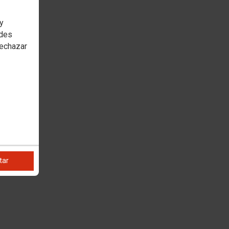
 y
edes
rechazar
tar