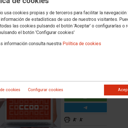
tica de cookies
ora es más sencillo
io usa cookies propias y de terceros para facilitar la navegación
 información de estadísticas de uso de nuestros visitantes. Pu
iliarse mucho más rápida y sencilla. Solo con darnos tus
todas las cookies pulsando el botón 'Aceptar' o configurarlas o 
na web, te llamamos por teléfono para pedirte el resto de la
pulsando el botón 'Configurar cookies'
antes con las ventajas de la afiliación al sindicato. La
ración de la renta y además te da derecho a un seguro de
s información consulta nuestra
Política de cookies
 de cookies
Configurar cookies
Acep