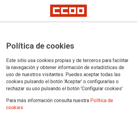
CCOO denuncia condiciones
Política de cookies
peligrosas en el Aeropuerto de
Palma: “Es cuestión de tiempo
Este sitio usa cookies propias y de terceros para facilitar
que ocurra un accidente”
la navegación y obtener información de estadísticas de
uso de nuestros visitantes. Puedes aceptar todas las
cookies pulsando el botón 'Aceptar' o configurarlas o
rechazar su uso pulsando el botón 'Configurar cookies'
04/04/2025.
Para más información consulta nuestra
Política de
Alrededor de un centenar de personas se han concentrado hoy en
cookies
el Aeropuerto de Palma, convocadas por CCOO, para denunciar
las condiciones extremadamente peligrosas derivadas de las
obras que se están llevando a cabo en la infraestructura.
Durante la concentración, el sindicato ha alertado de la existencia